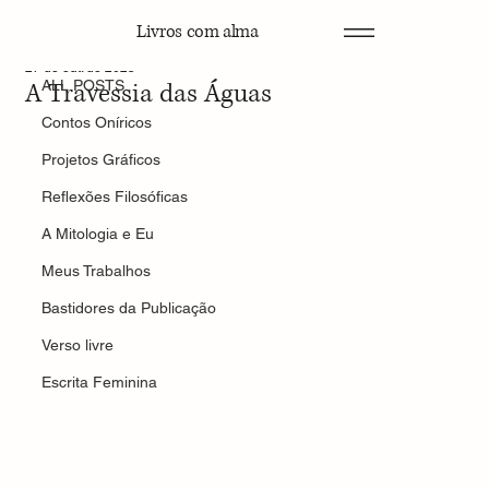
Livros com alma
ALL POSTS
27 de out. de 2025
A Travessia das Águas
ALL POSTS
Contos Oníricos
Projetos Gráficos
Reflexões Filosóficas
A Mitologia e Eu
Meus Trabalhos
Bastidores da Publicação
Verso livre
Escrita Feminina