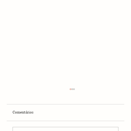
Comentários
O Rio e a Correnteza