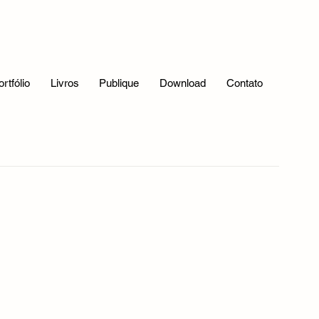
Bastidores da Publicação
Verso livre
ortfólio
Livros
Publique
Download
Contato