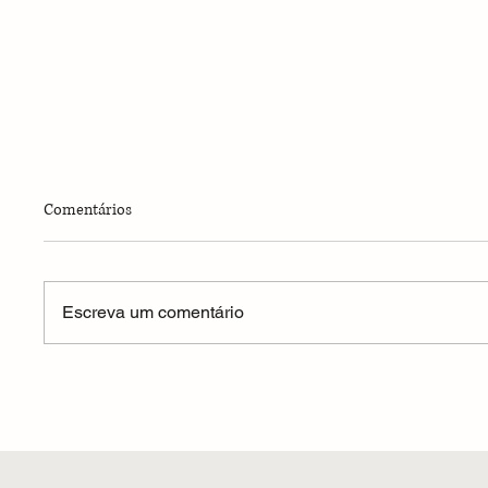
Comentários
Escreva um comentário
O que é Storytelling Gráfico em
Família 
Livros?
memória