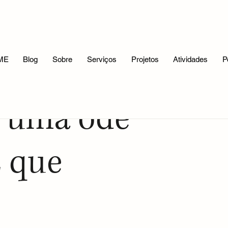
Reflexões Filosóficas
A Mitologia e Eu
Meus Trabalhos
ME
Blog
Sobre
Serviços
Projetos
Atividades
P
: uma ode
z que
e