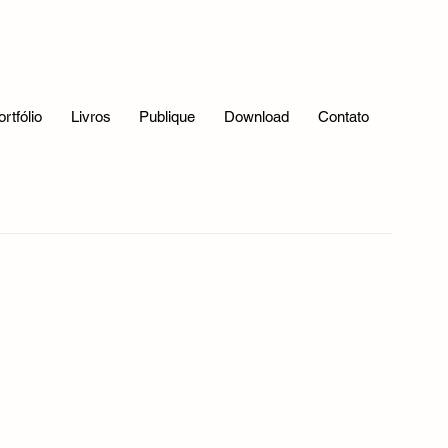
Bastidores da Publicação
Verso livre
ortfólio
Livros
Publique
Download
Contato