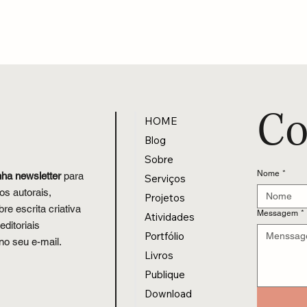
 escrevo, mesmo sem me
O Que Acontece Quando 
escritora
Sonha
Co
HOME
Blog
Sobre
Nome
*
nha newsletter
para
Serviços
os autorais,
Projetos
re escrita criativa
Messagem
*
Atividades
editoriais
Portfólio
no seu e-mail.
Livros
Publique
Download