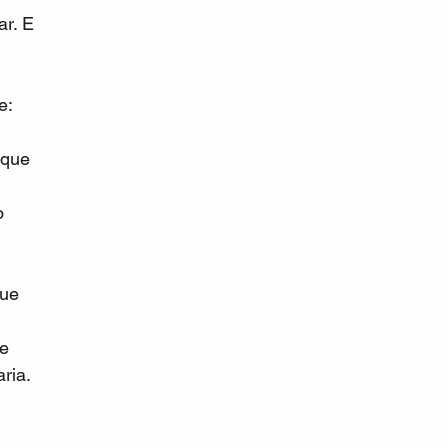
ar. E 
e: 
 que 
o 
ue 
e 
ria.