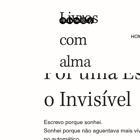
Livros
com
ALL POSTS
Contos Oníricos
Projetos Gráficos
HO
alma
20 de mai. de 2025
Escrita Feminina
Por uma Es
o Invisível
Escrevo porque sonhei.
Sonhei porque não aguentava mais viv
no automático.