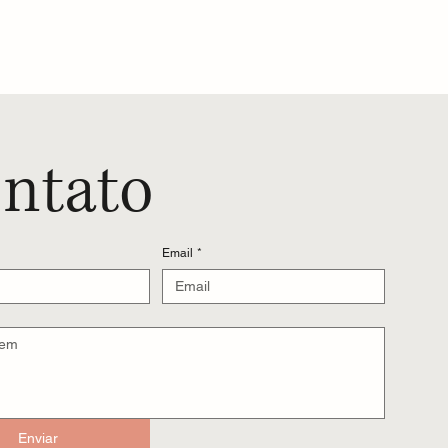
a Gente
ntato
Email
*
Enviar