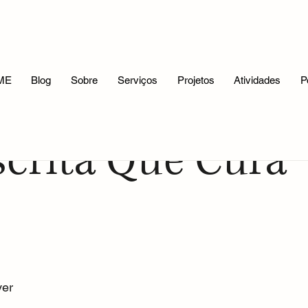
Reflexões Filosóficas
A Mitologia e Eu
Meus Trabalhos
ME
Blog
Sobre
Serviços
Projetos
Atividades
P
crita Que Cura
er 