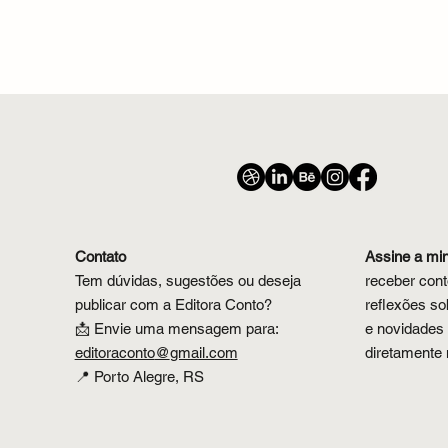
Por que
chamar 
Contato
Assine a mi
Tem dúvidas, sugestões ou deseja
receber cont
publicar com a Editora Conto?
reflexões sob
📩 Envie uma mensagem para:
e novidades 
editoraconto
@
gmail.com
diretamente 
📍 Porto Alegre, RS