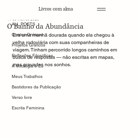
Livros com alma
ALL POSTS
11 de mai. de 2025
O Banho da Abundância
ALL POSTS
Contos Oníricos
Era uma manhã dourada quando ela chegou à 
velha rodoviária com suas companheiras de 
Projetos Gráficos
viagem. Tinham percorrido longos caminhos em 
Reflexões Filosóficas
busca de respostas — não escritas em mapas, 
mas gravadas nos sonhos.
A Mitologia e Eu
Meus Trabalhos
Bastidores da Publicação
Verso livre
Escrita Feminina