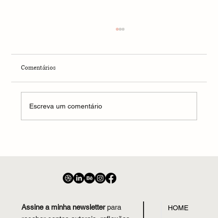
Comentários
Escreva um comentário
A Montanha, o Mar e a Cabana
Assine a minha newsletter
para
HOME