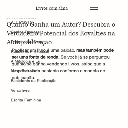
Livros com alma
ALL POSTS
28 de mai. de 2025
Quanto Ganha um Autor? Descubra o
ALL POSTS
Verdadeiro Potencial dos Royalties na
Contos Oníricos
Autopublicação
Projetos Gráficos
Publicar um livro é uma paixão, 
mas também pode 
Reflexões Filosóficas
ser uma fonte de renda.
 Se você já se perguntou 
A Mitologia e Eu
quanto se ganha vendendo livros, saiba que a 
resposta varia bastante conforme o modelo de 
Meus Trabalhos
publicação.
Bastidores da Publicação
Verso livre
Escrita Feminina