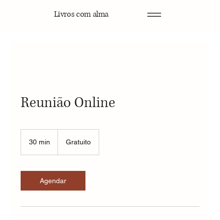
Livros com alma
Reunião Online
Gratuito
30 min
3
Gratuito
0
m
i
n
Agendar