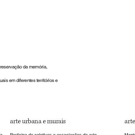
 preservação da memória,
uais em diferentes territórios e
arte urbana e murais
arte
la
Participa de coletivos e associações de arte,
Mento