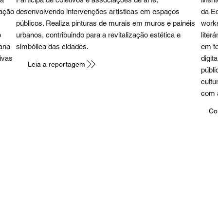
ração
desenvolvendo intervenções artísticas em espaços
da Ed
públicos. Realiza pinturas de murais em muros e painéis
works
o
urbanos, contribuindo para a revitalização estética e
liter
ana
simbólica das cidades.
em te
ivas
digit
Leia a reportagem
públi
cultu
com a
Co