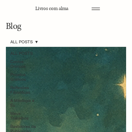
Livros com alma
Blog
ALL POSTS
ALL POSTS
Contos
Oníricos
Projetos
Gráficos
Reflexões
Filosóficas
A Mitologia e
Eu
Meus
Trabalhos
Bastidores da
Publicação