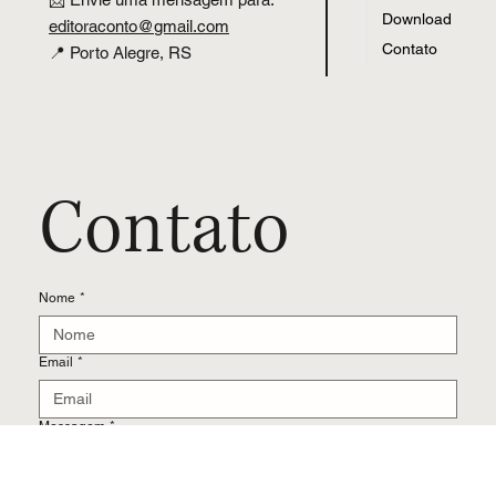
Livros
publicar com a Editora Conto?
Publique
📩 Envie uma mensagem para:
Download
editoraconto
@
gmail.com
Contato
📍 Porto Alegre, RS
Contato
Nome
*
Email
*
Messagem
*