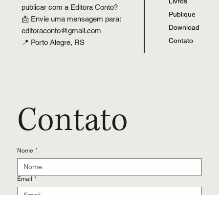
Contato
Portfólio
Tem dúvidas, sugestões ou deseja
Livros
publicar com a Editora Conto?
Publique
📩 Envie uma mensagem para:
Download
editoraconto
@
gmail.com
Contato
📍 Porto Alegre, RS
Contato
Nome
*
Email
*