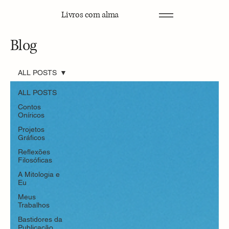
Livros com alma
Blog
ALL POSTS
ALL POSTS
Contos
Oníricos
Projetos
Gráficos
Reflexões
Filosóficas
A Mitologia e
Eu
Meus
Trabalhos
Bastidores da
Publicação