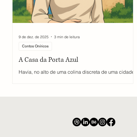
9 de dez. de 2025
3 min de leitura
Contos Oníricos
A Casa da Porta Azul
Havia, no alto de uma colina discreta de uma cidade
qualquer, uma casa tão pequena que parecia ter sido
construída com o cuidado de quem molda um ninho. 
casa tinha apenas duas janelas, uma porta azul e um
quintal que, dependendo do humor do dia, era jardim
ou deserto. Ninguém sabia ao certo quem morava ali,
até que, numa manhã silenciosa, chegou Aurelia,
trazendo consigo uma mala leve, um pincel, dois
livros, um caderno e um desejo tão antigo quanto a