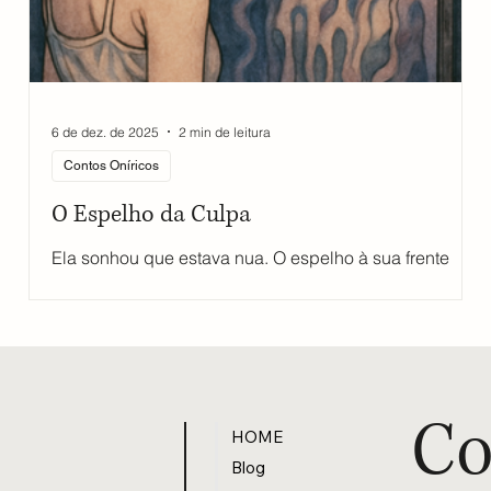
6 de dez. de 2025
2 min de leitura
Contos Oníricos
O Espelho da Culpa
Ela sonhou que estava nua. O espelho à sua frente
devolvia uma imagem que não reconhecia —
A
distorcida, oscilante, quase monstruosa. Às vezes
parecia derretida, como um quadro de Dalí esquecido
no sol. Outras vezes, era apenas uma mulher com os
olhos cheios de culpa, medo e exaustão. Mas era ela.
Ou ao menos uma parte dela. A imagem ganhou vida.
Co
HOME
Saiu do espelho com violência e começou a golpeá-la
Blog
— socos no rosto, no peito, no ventre, em cada parte