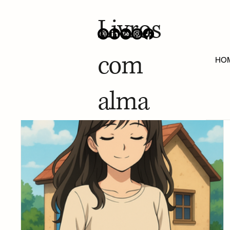
Livros
com
Blog
HO
alma
ALL POSTS
Contos Oníricos
Projetos Gráficos
Escrita Feminina