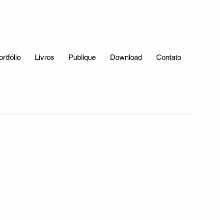
ortfólio
Livros
Publique
Download
Contato
Bastidores da Publicação
Verso livre