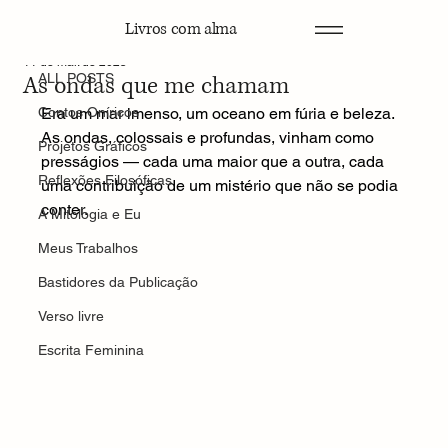
Livros com alma
ALL POSTS
11 de mai. de 2025
As ondas que me chamam
ALL POSTS
Contos Oníricos
Era um mar imenso, um oceano em fúria e beleza. 
As ondas, colossais e profundas, vinham como 
Projetos Gráficos
presságios — cada uma maior que a outra, cada 
Reflexões Filosóficas
uma contribuição de um mistério que não se podia 
conter.
A Mitologia e Eu
Meus Trabalhos
Bastidores da Publicação
Verso livre
Escrita Feminina