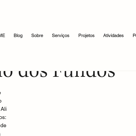
Reflexões Filosóficas
A Mitologia e Eu
Meus Trabalhos
ME
Blog
Sobre
Serviços
Projetos
Atividades
P
ho dos Fundos
 
o 
Ali 
s: 
 de 
 