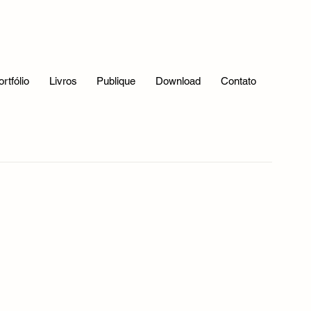
Bastidores da Publicação
Verso livre
ortfólio
Livros
Publique
Download
Contato