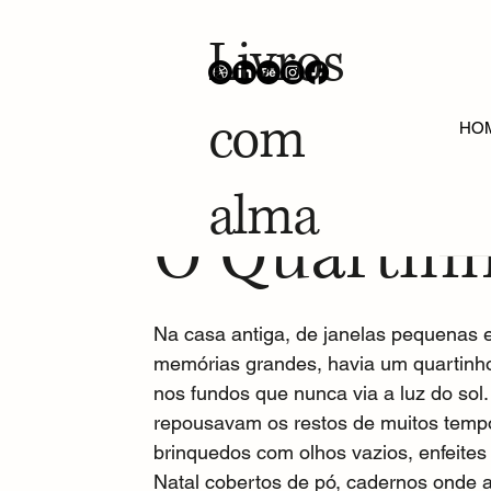
Livros
com
ALL POSTS
Contos Oníricos
Projetos Gráficos
HO
alma
9 de jun. de 2025
Escrita Feminina
O Quartin
Na casa antiga, de janelas pequenas e
memórias grandes, havia um quartinh
nos fundos que nunca via a luz do sol. 
repousavam os restos de muitos tempo
brinquedos com olhos vazios, enfeites
Natal cobertos de pó, cadernos onde a