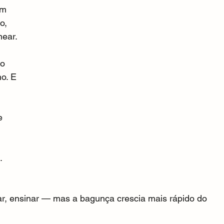
um 
o, 
ear.
o 
o. E 
e 
. 
 
rar, ensinar — mas a bagunça crescia mais rápido do 