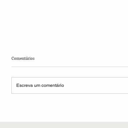
Comentários
Escreva um comentário
A Boca da Tartaruga
O territ