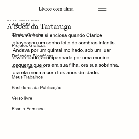
Livros com alma
ALL POSTS
20 de mai. de 2025
A Boca da Tartaruga
ALL POSTS
Contos Oníricos
Era uma noite silenciosa quando Clarice 
atravessou um sonho feito de sombras infantis. 
Projetos Gráficos
Andava por um quintal molhado, sob um luar 
Reflexões Filosóficas
esverdeado, acompanhada por uma menina 
pequena que ora era sua filha, ora sua sobrinha, 
A Mitologia e Eu
ora ela mesma com três anos de idade.
Meus Trabalhos
Bastidores da Publicação
Verso livre
Escrita Feminina