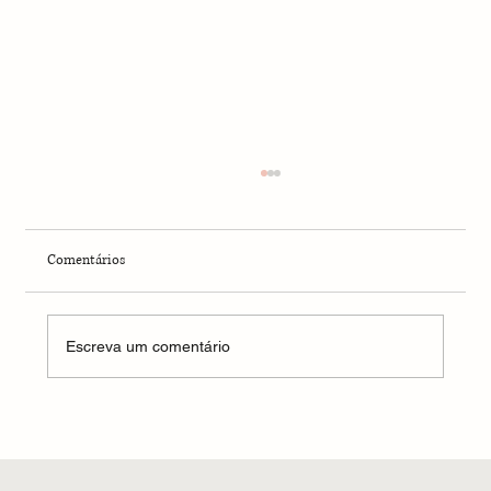
Comentários
Escreva um comentário
Por uma Escrita Que Cura o Invisível