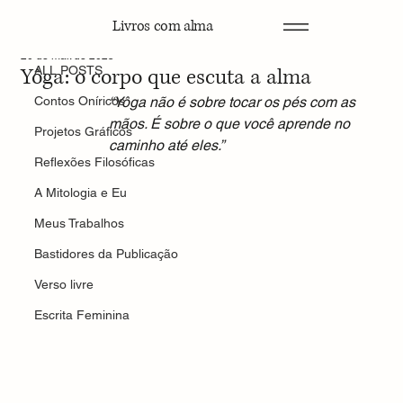
Livros com alma
ALL POSTS
20 de mai. de 2025
Yôga: o corpo que escuta a alma
ALL POSTS
Contos Oníricos
“Yôga não é sobre tocar os pés com as 
mãos. É sobre o que você aprende no 
Projetos Gráficos
caminho até eles.”
Reflexões Filosóficas
A Mitologia e Eu
Meus Trabalhos
Bastidores da Publicação
Verso livre
Escrita Feminina