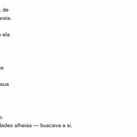
 de 
reia.
 ela 
as 
 sua 
 
o.
dades alheias — buscava a si.