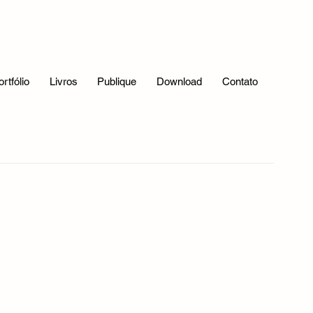
Bastidores da Publicação
Verso livre
ortfólio
Livros
Publique
Download
Contato