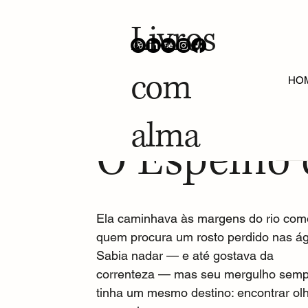
Livros
com
ALL POSTS
Contos Oníricos
Projetos Gráficos
HO
alma
30 de jul. de 2025
Escrita Feminina
O Espelho 
Ela caminhava às margens do rio com
quem procura um rosto perdido nas á
Sabia nadar — e até gostava da 
correnteza — mas seu mergulho semp
tinha um mesmo destino: encontrar ol