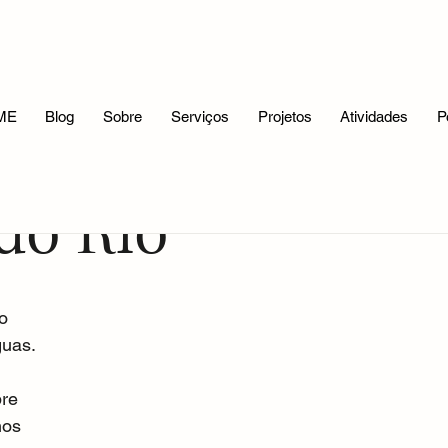
Reflexões Filosóficas
A Mitologia e Eu
Meus Trabalhos
ME
Blog
Sobre
Serviços
Projetos
Atividades
P
do Rio
o 
guas.
re 
hos 