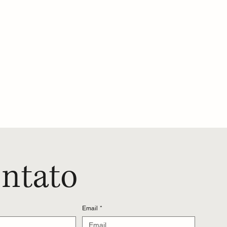
ntato
Email
*