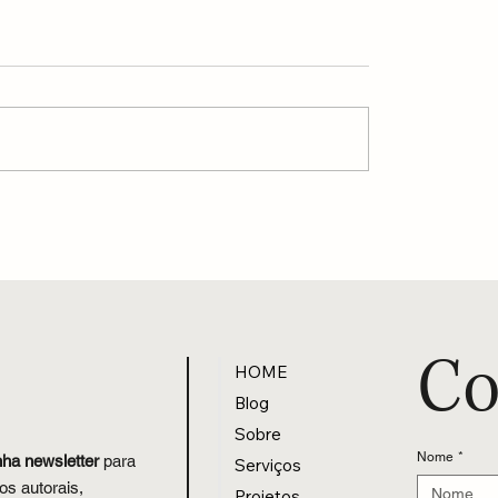
O Banho da Abundância
s que me chamam
Co
HOME
Blog
Sobre
Nome
*
nha newsletter
para
Serviços
os autorais,
Projetos