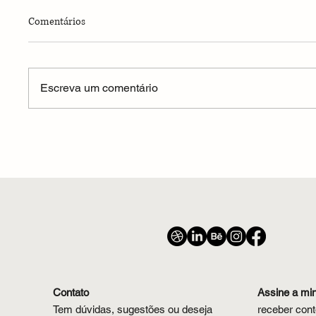
Comentários
Escreva um comentário
O Rio e a Correnteza
As onda
Contato
Assine a mi
Tem dúvidas, sugestões ou deseja
receber cont